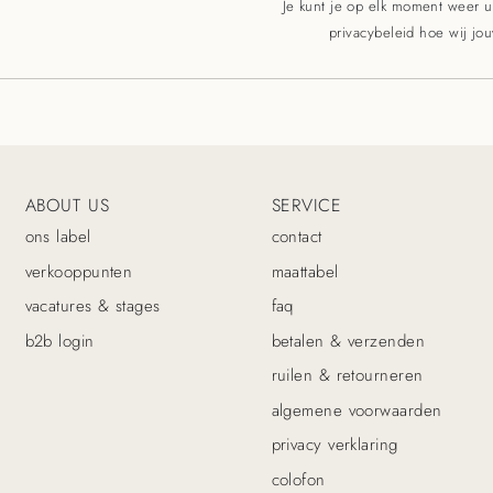
Je kunt je op elk moment weer ui
privacybeleid
hoe wij jo
ABOUT US
SERVICE
ons label
contact
verkooppunten
maattabel
vacatures & stages
faq
b2b login
betalen & verzenden
ruilen & retourneren
algemene voorwaarden
privacy verklaring
colofon