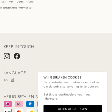
tschrijven. Lees in ons
uw gegevens verwerken
KEEP IN TOUCH
LANGUAGE
WIJ GEBRUIKEN COOKIES
en
nl
Deze website maakt gebruik van cookies
om de gebruikerservaring te verbeteren.
Bekijk ons
cookiebeleid
voor meer
VEILIG BETALEN MET
informatie.
ALLES ACCEPTEREN