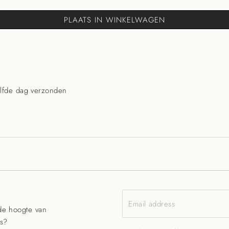
PLAATS IN WINKELWAGEN
lfde dag verzonden
Email address
 de hoogte van
ls?