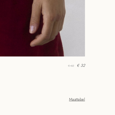
€ 32
€ 62
Maattabel