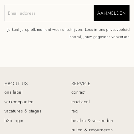
AANMELDEN
Email address
Je kunt je op elk moment weer uitschrijven. Lees in ons
privacybeleid
hoe wij jouw gegevens verwerken
ABOUT US
SERVICE
ons label
contact
verkooppunten
maattabel
vacatures & stages
faq
b2b login
betalen & verzenden
ruilen & retourneren