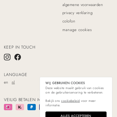
algemene voorwaarden
privacy verklaring
colofon
manage cookies
KEEP IN TOUCH
LANGUAGE
en
nl
WIJ GEBRUIKEN COOKIES
Deze website maakt gebruik van cookies
om de gebruikerservaring te verbeteren.
VEILIG BETALEN MET
Bekijk ons
cookiebeleid
voor meer
informatie.
ALLES ACCEPTEREN