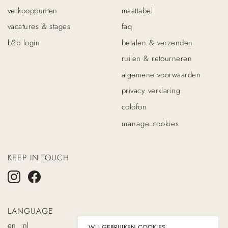
verkooppunten
maattabel
vacatures & stages
faq
b2b login
betalen & verzenden
ruilen & retourneren
algemene voorwaarden
privacy verklaring
colofon
manage cookies
KEEP IN TOUCH
LANGUAGE
en
nl
WIJ GEBRUIKEN COOKIES