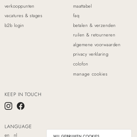
verkooppunten
maattabel
vacatures & stages
faq
b2b login
betalen & verzenden
ruilen & retourneren
algemene voorwaarden
privacy verklaring
colofon
manage cookies
KEEP IN TOUCH
LANGUAGE
en
nl
WIJ GEBRUIKEN COOKIES